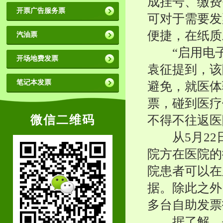
成挂号、缴费
开票广告服务票
可对于需要发
便捷，在纸质
汽油票
“启用电子
开场地费发票
袁征提到，该
笔记本发票
避免，就医体
票，碰到医疗
微信二维码
不得不往返医
从5月22
院方在医院的
院患者可以在
据。除此之外
多台自助发票
据了解，去